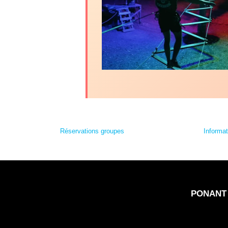
Réservations groupes
Informat
PONANT